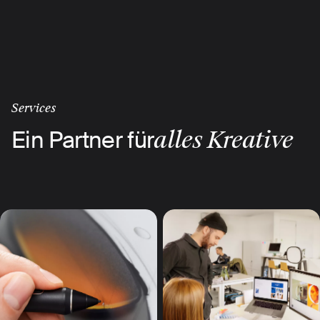
Skip
to
main
content
Services
Ein Partner für
alles Kreative