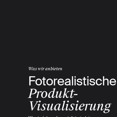
Skip
to
main
content
Ansehen
Was wir anbieten
Fotorealistische
Produkt-
Visualisierung