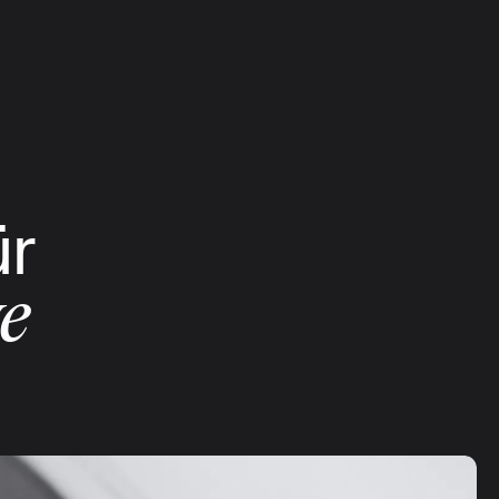
ür
ve