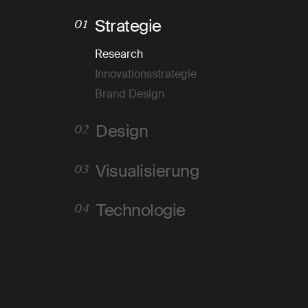
Strategie
01
Research
Innovationsstrategie
Brand Design
Design
02
Visualisierung
03
Technologie
04