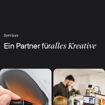
Skip
to
main
Ansehen
content
Services
Ein Partner für
alles Kreative