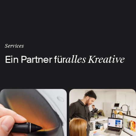
Skip
to
main
content
Services
Ein Partner für
alles Kreative