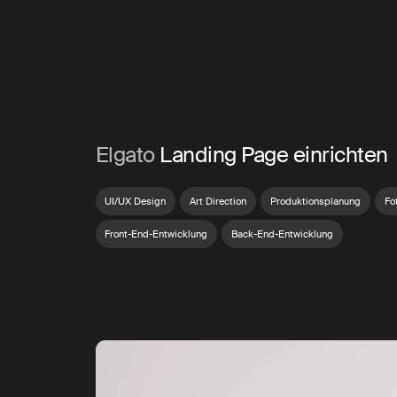
Skip
to
main
content
Ansehen
Elgato
Landing Page einrichten
UI/UX Design
Art Direction
Produktionsplanung
Fo
Front-End-Entwicklung
Back-End-Entwicklung